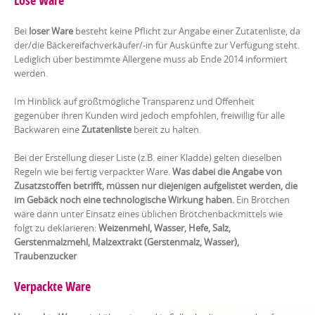
Lose Ware
Bei
loser Ware
besteht keine Pflicht zur Angabe einer Zutatenliste, da
der/die Bäckereifachverkäufer/-in für Auskünfte zur Verfügung steht.
Lediglich über bestimmte Allergene muss ab Ende 2014 informiert
werden.
Im Hinblick auf größtmögliche Transparenz und Offenheit
gegenüber ihren Kunden wird jedoch empfohlen, freiwillig für alle
Backwaren eine
Zutatenliste
bereit zu halten.
Bei der Erstellung dieser Liste (z.B. einer Kladde) gelten dieselben
Regeln wie bei fertig verpackter Ware.
Was dabei die Angabe von
Zusatzstoffen betrifft, müssen nur diejenigen aufgelistet werden, die
im Gebäck noch eine technologische Wirkung haben.
Ein Brötchen
wäre dann unter Einsatz eines üblichen Brötchenbackmittels wie
folgt zu deklarieren:
Weizenmehl, Wasser, Hefe, Salz,
Gerstenmalzmehl, Malzextrakt (Gerstenmalz, Wasser),
Traubenzucker
Verpackte Ware