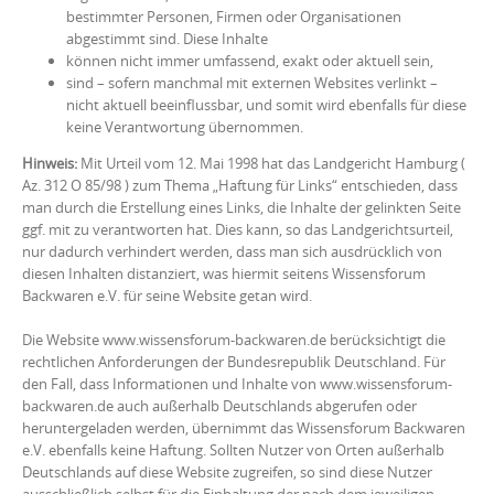
bestimmter Personen, Firmen oder Organisationen
abgestimmt sind. Diese Inhalte
können nicht immer umfassend, exakt oder aktuell sein,
sind – sofern manchmal mit externen Websites verlinkt –
nicht aktuell beeinflussbar, und somit wird ebenfalls für diese
keine Verantwortung übernommen.
Hinweis:
Mit Urteil vom 12. Mai 1998 hat das Landgericht Hamburg (
Az. 312 O 85/98 ) zum Thema „Haftung für Links“ entschieden, dass
man durch die Erstellung eines Links, die Inhalte der gelinkten Seite
ggf. mit zu verantworten hat. Dies kann, so das Landgerichtsurteil,
nur dadurch verhindert werden, dass man sich ausdrücklich von
diesen Inhalten distanziert, was hiermit seitens Wissensforum
Backwaren e.V. für seine Website getan wird.
Die Website www.wissensforum-backwaren.de berücksichtigt die
rechtlichen Anforderungen der Bundesrepublik Deutschland. Für
den Fall, dass Informationen und Inhalte von www.wissensforum-
backwaren.de auch außerhalb Deutschlands abgerufen oder
heruntergeladen werden, übernimmt das Wissensforum Backwaren
e.V. ebenfalls keine Haftung. Sollten Nutzer von Orten außerhalb
Deutschlands auf diese Website zugreifen, so sind diese Nutzer
ausschließlich selbst für die Einhaltung der nach dem jeweiligen