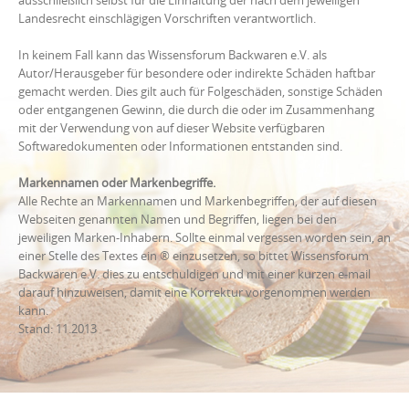
Landesrecht einschlägigen Vorschriften verantwortlich.
In keinem Fall kann das Wissensforum Backwaren e.V. als
Autor/Herausgeber für besondere oder indirekte Schäden haftbar
gemacht werden. Dies gilt auch für Folgeschäden, sonstige Schäden
oder entgangenen Gewinn, die durch die oder im Zusammenhang
mit der Verwendung von auf dieser Website verfügbaren
Softwaredokumenten oder Informationen entstanden sind.
Markennamen oder Markenbegriffe.
Alle Rechte an Markennamen und Markenbegriffen, der auf diesen
Webseiten genannten Namen und Begriffen, liegen bei den
jeweiligen Marken-Inhabern. Sollte einmal vergessen worden sein, an
einer Stelle des Textes ein ® einzusetzen, so bittet Wissensforum
Backwaren e.V. dies zu entschuldigen und mit einer kurzen e-mail
darauf hinzuweisen, damit eine Korrektur vorgenommen werden
kann.
Stand: 11.2013